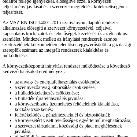
oldalról fellépő igényekkel, elősegítve ezzel a környezeti
teljesítmény javítását és a szervezet megfelelési kötelezettségének
teljesítését.
Az MSZ EN ISO 14001:2015 szabványon alapuló rendszer
alkalmazása elősegíti a szervezet környezetével, céljaival
kapcsolatos kockázatok és lehetőségek kezelését és az életciklus-
szemlélet. Mindezek mellett az irányítási rendszerek azonos
szerkezetének köszönhetően jelentősen egyszerűsödött a gazdasági
szereplők számára az integrált rendszerek kialakítása és
működtetése.
A környezetközpontú irányítási rendszer működtetése a következő
kedvező hatásokat eredményezi:
az anyag- és energiafelhasználás csökkenése;
a szennyezőanyag-kibocsátás csökkenése;
a hulladékkeletkezés csökkenése;
a hulladék-újrafelhasználás javulása;
a környezetbiztos üzemeltetés feltételeinek kialakítása,
kockázatcsökkenés;
felértékelődés a pénzintézeteknél és biztosítóknál;
a környezetért viselt felelősségek egyértelmű meghatározása;
a szervezet társadalmi, közösségi és piaci megítélésének
javulása;
új belföldi és exportpiacok megszerzése, megtartása, illetve