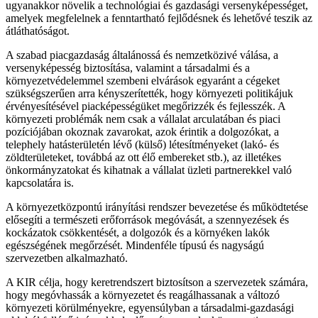
ugyanakkor növelik a technológiai és gazdasági versenyképességet,
amelyek megfelelnek a fenntartható fejlődésnek és lehetővé teszik az
átláthatóságot.
A szabad piacgazdaság általánossá és nemzetközivé válása, a
versenyképesség biztosítása, valamint a társadalmi és a
környezetvédelemmel szembeni elvárások egyaránt a cégeket
szükségszerűen arra kényszerítették, hogy környezeti politikájuk
érvényesítésével piacképességüket megőrizzék és fejlesszék. A
környezeti problémák nem csak a vállalat arculatában és piaci
pozíciójában okoznak zavarokat, azok érintik a dolgozókat, a
telephely hatásterületén lévő (külső) létesítményeket (lakó- és
zöldterületeket, továbbá az ott élő embereket stb.), az illetékes
önkormányzatokat és kihatnak a vállalat üzleti partnerekkel való
kapcsolatára is.
A környezetközpontú irányítási rendszer bevezetése és működtetése
elősegíti a természeti erőforrások megóvását, a szennyezések és
kockázatok csökkentését, a dolgozók és a környéken lakók
egészségének megőrzését. Mindenféle típusú és nagyságú
szervezetben alkalmazható.
A KIR célja, hogy keretrendszert biztosítson a szervezetek számára,
hogy megóvhassák a környezetet és reagálhassanak a változó
környezeti körülményekre, egyensúlyban a társadalmi-gazdasági