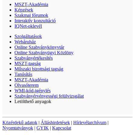
MSZT-Akadémia
Képzések
Szakmai fórumok
Interaktív konzultáció
IQNet-oklevél
Szolgáltatások
Webáruház
Online Szabványkönyvtár
Online Szabványügyi Közlöny
Szabványértékesítés
MSZT-tagság
Műszaki bizottsági tagság
Tanúsítás
MSZT-Akadémia
Olvasóterem
WMI-kód-igénylés
Szabványérvényességi felülvizsgálat
Letölthető anyagok
Közérdekű adatok
|
Álláshirdetések
|
Hírlevélarchívum
|
Nyomtatványok
|
GYIK
|
Kapcsolat