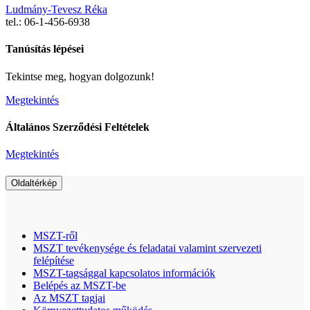
Ludmány-Tevesz Réka
tel.: 06-1-456-6938
Tanúsítás lépései
Tekintse meg, hogyan dolgozunk!
Megtekintés
Általános Szerződési Feltételek
Megtekintés
Oldaltérkép
MSZT-ről
MSZT tevékenysége és feladatai valamint szervezeti
felépítése
MSZT-tagsággal kapcsolatos információk
Belépés az MSZT-be
Az MSZT tagjai