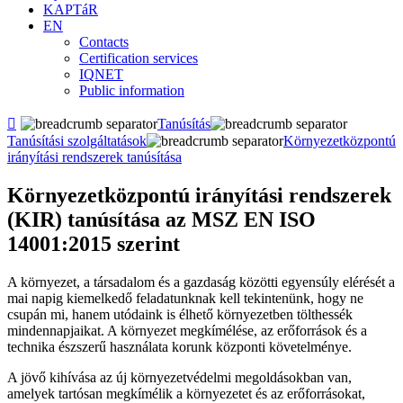
KAPTáR
EN
Contacts
Certification services
IQNET
Public information

Tanúsítás
Tanúsítási szolgáltatások
Környezetközpontú
irányítási rendszerek tanúsítása
Környezetközpontú irányítási rendszerek
(KIR) tanúsítása az MSZ EN ISO
14001:2015 szerint
A környezet, a társadalom és a gazdaság közötti egyensúly elérését a
mai napig kiemelkedő feladatunknak kell tekintenünk, hogy ne
csupán mi, hanem utódaink is élhető környezetben tölthessék
mindennapjaikat. A környezet megkímélése, az erőforrások és a
technika észszerű használata korunk központi követelménye.
A jövő kihívása az új környezetvédelmi megoldásokban van,
amelyek tartósan megkímélik a környezetet és az erőforrásokat,