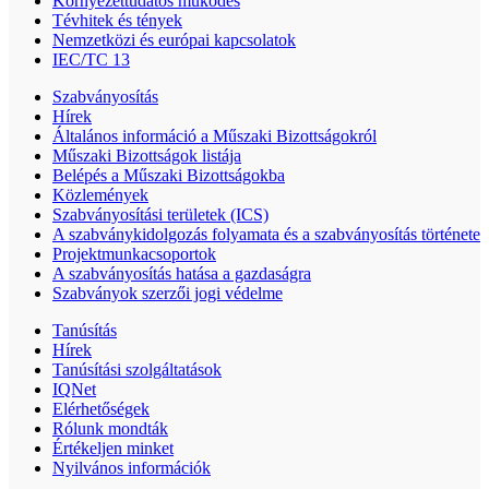
Környezettudatos működés
Tévhitek és tények
Nemzetközi és európai kapcsolatok
IEC/TC 13
Szabványosítás
Hírek
Általános információ a Műszaki Bizottságokról
Műszaki Bizottságok listája
Belépés a Műszaki Bizottságokba
Közlemények
Szabványosítási területek (ICS)
A szabványkidolgozás folyamata és a szabványosítás története
Projektmunkacsoportok
A szabványosítás hatása a gazdaságra
Szabványok szerzői jogi védelme
Tanúsítás
Hírek
Tanúsítási szolgáltatások
IQNet
Elérhetőségek
Rólunk mondták
Értékeljen minket
Nyilvános információk