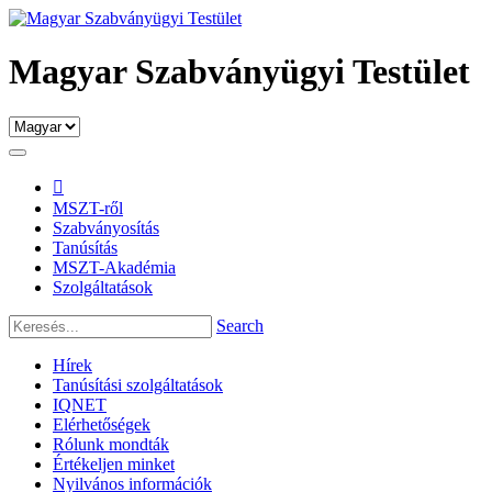
Magyar Szabványügyi Testület

MSZT-ről
Szabványosítás
Tanúsítás
MSZT-Akadémia
Szolgáltatások
Search
Hírek
Tanúsítási szolgáltatások
IQNET
Elérhetőségek
Rólunk mondták
Értékeljen minket
Nyilvános információk