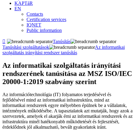
KAPTáR
EN
Contacts
Certification services
IQNET
Public information

Tanúsítás
Tanúsítási szolgáltatások
Az informatikai
szolgáltatás irányítási rendszer tanúsítás
Az informatikai szolgáltatás irányítási
rendszerének tanúsítása az MSZ ISO/IEC
20000-1:2019 szabvány szerint
Az információtechnológia (IT) folyamatos terjedésével és
fejlődésével mind az informatikai infrastruktúra, mind az
informatikai rendszerek egyre mélyebben épülnek be a vállalatok,
intézmények működésébe. A tapasztalatok azt mutatják, hogy azok a
szervezetek, amelyek el akarják érni az informatikai rendszerek és az
infrastruktúra minél hatékonyabb működtetését és fejlesztését,
érdeklődnek jól alkalmazható, bevált gyakorlatok iránt.