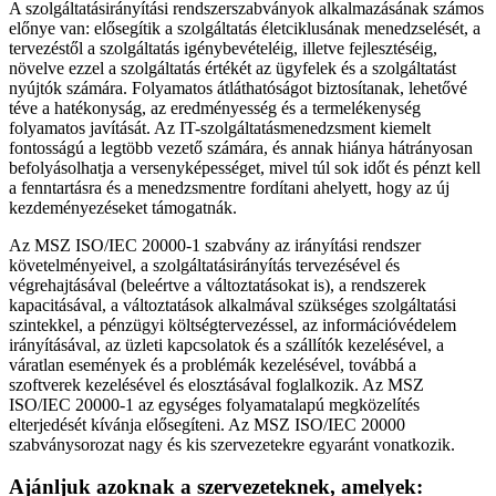
A szolgáltatásirányítási rendszerszabványok alkalmazásának számos
előnye van: elősegítik a szolgáltatás életciklusának menedzselését, a
tervezéstől a szolgáltatás igénybevételéig, illetve fejlesztéséig,
növelve ezzel a szolgáltatás értékét az ügyfelek és a szolgáltatást
nyújtók számára. Folyamatos átláthatóságot biztosítanak, lehetővé
téve a hatékonyság, az eredményesség és a termelékenység
folyamatos javítását. Az IT-szolgáltatásmenedzsment kiemelt
fontosságú a legtöbb vezető számára, és annak hiánya hátrányosan
befolyásolhatja a versenyképességet, mivel túl sok időt és pénzt kell
a fenntartásra és a menedzsmentre fordítani ahelyett, hogy az új
kezdeményezéseket támogatnák.
Az MSZ ISO/IEC 20000-1 szabvány az irányítási rendszer
követelményeivel, a szolgáltatásirányítás tervezésével és
végrehajtásával (beleértve a változtatásokat is), a rendszerek
kapacitásával, a változtatások alkalmával szükséges szolgáltatási
szintekkel, a pénzügyi költségtervezéssel, az információvédelem
irányításával, az üzleti kapcsolatok és a szállítók kezelésével, a
váratlan események és a problémák kezelésével, továbbá a
szoftverek kezelésével és elosztásával foglalkozik. Az MSZ
ISO/IEC 20000-1 az egységes folyamatalapú megközelítés
elterjedését kívánja elősegíteni. Az MSZ ISO/IEC 20000
szabványsorozat nagy és kis szervezetekre egyaránt vonatkozik.
Ajánljuk azoknak a szervezeteknek, amelyek: