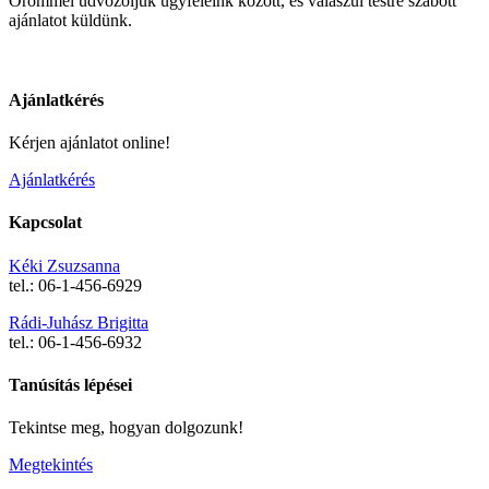
Örömmel üdvözöljük ügyfeleink között, és válaszul testre szabott
ajánlatot küldünk.
Ajánlatkérés
Kérjen ajánlatot online!
Ajánlatkérés
Kapcsolat
Kéki Zsuzsanna
tel.: 06-1-456-6929
Rádi-Juhász Brigitta
tel.: 06-1-456-6932
Tanúsítás lépései
Tekintse meg, hogyan dolgozunk!
Megtekintés