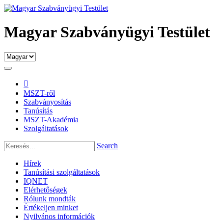
Magyar Szabványügyi Testület

MSZT-ről
Szabványosítás
Tanúsítás
MSZT-Akadémia
Szolgáltatások
Search
Hírek
Tanúsítási szolgáltatások
IQNET
Elérhetőségek
Rólunk mondták
Értékeljen minket
Nyilvános információk