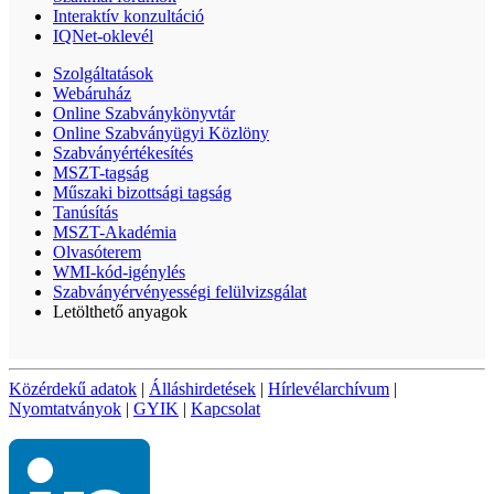
Interaktív konzultáció
IQNet-oklevél
Szolgáltatások
Webáruház
Online Szabványkönyvtár
Online Szabványügyi Közlöny
Szabványértékesítés
MSZT-tagság
Műszaki bizottsági tagság
Tanúsítás
MSZT-Akadémia
Olvasóterem
WMI-kód-igénylés
Szabványérvényességi felülvizsgálat
Letölthető anyagok
Közérdekű adatok
|
Álláshirdetések
|
Hírlevélarchívum
|
Nyomtatványok
|
GYIK
|
Kapcsolat