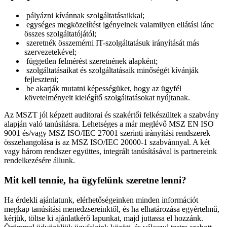
pályázni kívánnak szolgáltatásaikkal;
egységes megközelítést igényelnek valamilyen ellátási lánc
összes szolgáltatójától;
szeretnék összemérni IT-szolgáltatásuk irányítását más
szervezetekével;
független felmérést szeretnének alapként;
szolgáltatásaikat és szolgáltatásaik minőségét kívánják
fejleszteni;
be akarják mutatni képességüket, hogy az ügyfél
követelményeit kielégítő szolgáltatásokat nyújtanak.
Az MSZT jól képzett auditorai és szakértői felkészültek a szabvány
alapján való tanúsításra. Lehetséges a már meglévő MSZ EN ISO
9001 és/vagy MSZ ISO/IEC 27001 szerinti irányítási rendszerek
összehangolása is az MSZ ISO/IEC 20000-1 szabvánnyal. A két
vagy három rendszer együttes, integrált tanúsításával is partnereink
rendelkezésére állunk.
Mit kell tennie, ha ügyfelünk szeretne lenni?
Ha érdekli ajánlatunk, elérhetőségeinken minden információt
megkap tanúsítási menedzsereinktől, és ha elhatározása egyértelmű,
kérjük, töltse ki ajánlatkérő lapunkat, majd juttassa el hozzánk.