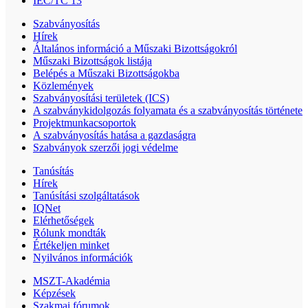
IEC/TC 13
Szabványosítás
Hírek
Általános információ a Műszaki Bizottságokról
Műszaki Bizottságok listája
Belépés a Műszaki Bizottságokba
Közlemények
Szabványosítási területek (ICS)
A szabványkidolgozás folyamata és a szabványosítás története
Projektmunkacsoportok
A szabványosítás hatása a gazdaságra
Szabványok szerzői jogi védelme
Tanúsítás
Hírek
Tanúsítási szolgáltatások
IQNet
Elérhetőségek
Rólunk mondták
Értékeljen minket
Nyilvános információk
MSZT-Akadémia
Képzések
Szakmai fórumok