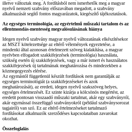
illetve változtak meg. A fordításból nem ismerhetők meg a magyar
nyelvű nemzeti szabvány előszavában megadott, a szabvány
alkalmazását segítő fontos magyarázatok, kiegészítő tájékoztatások.
Az egységes terminológia, az egyértelmű műszaki tartalom és az
ellentmondás-mentesség megvalósulásának hiánya
Idegen nyelvű szabvány magyar nyelvű változatának elkészítésekor
az MSZT kötelezettsége az eltérő vélemények egyeztetése, a
mindenki által azonosan értelmezett szöveg kialakítása, a magyar
nyelvben elfogadott szakkifejezések (terminológia) használata,
szükség esetén új szakkifejezések, vagy a már ismert és használatos
szakkifejezések új tartalmának meghatározása és mindezekben a
közmegegyezés elérése.
Az egymástól függetlenül készült fordítások nem garantálják az
egységes terminológiát (a szakkifejezéseket és azok
meghatározását), az eredeti, idegen nyelvű szakszöveg helyes,
egységes értelmezését. Ez szinte kizárja a kölcsönös megértést, az
eredetit pontosan visszaadó műszaki tartalmat, akár egy szabványról,
akár egymással összefüggő szabványokról (például szabványsorozat
tagjairól) van szó. Ez az eltérő értelmezéseket tartalmazó
fordításokat alkalmazók szerződéses kapcsolataiban zavarokat
okozhat.
Összefoglalás