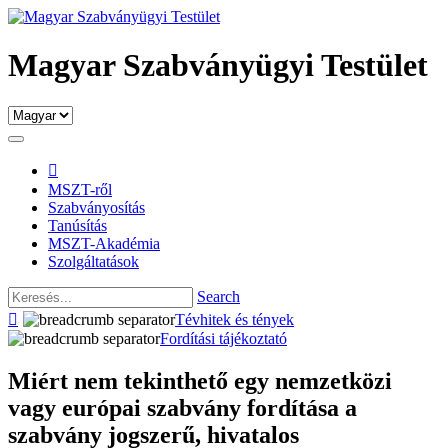
Magyar Szabványügyi Testület

MSZT-ről
Szabványosítás
Tanúsítás
MSZT-Akadémia
Szolgáltatások
Search

Tévhitek és tények
Fordítási tájékoztató
Miért nem tekinthető egy nemzetközi
vagy európai szabvány fordítása a
szabvány jogszerű, hivatalos