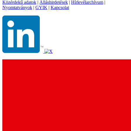
Közérdekű adatok
|
Álláshirdetések
|
Hírlevélarchívum
|
Nyomtatványok
|
GYIK
|
Kapcsolat