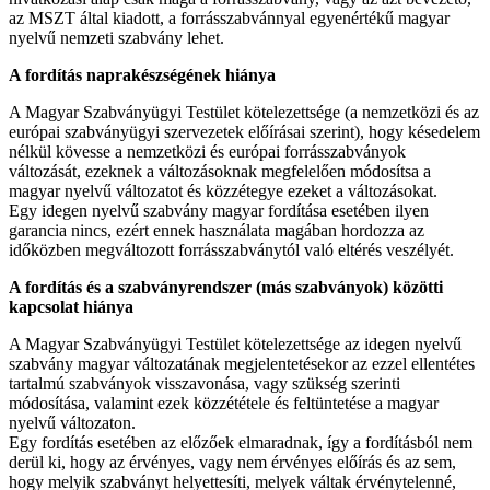
az MSZT által kiadott, a forrásszabvánnyal egyenértékű magyar
nyelvű nemzeti szabvány lehet.
A fordítás naprakészségének hiánya
A Magyar Szabványügyi Testület kötelezettsége (a nemzetközi és az
európai szabványügyi szervezetek előírásai szerint), hogy késedelem
nélkül kövesse a nemzetközi és európai forrásszabványok
változását, ezeknek a változásoknak megfelelően módosítsa a
magyar nyelvű változatot és közzétegye ezeket a változásokat.
Egy idegen nyelvű szabvány magyar fordítása esetében ilyen
garancia nincs, ezért ennek használata magában hordozza az
időközben megváltozott forrásszabványtól való eltérés veszélyét.
A fordítás és a szabványrendszer (más szabványok) közötti
kapcsolat hiánya
A Magyar Szabványügyi Testület kötelezettsége az idegen nyelvű
szabvány magyar változatának megjelentetésekor az ezzel ellentétes
tartalmú szabványok visszavonása, vagy szükség szerinti
módosítása, valamint ezek közzététele és feltüntetése a magyar
nyelvű változaton.
Egy fordítás esetében az előzőek elmaradnak, így a fordításból nem
derül ki, hogy az érvényes, vagy nem érvényes előírás és az sem,
hogy melyik szabványt helyettesíti, melyek váltak érvénytelenné,