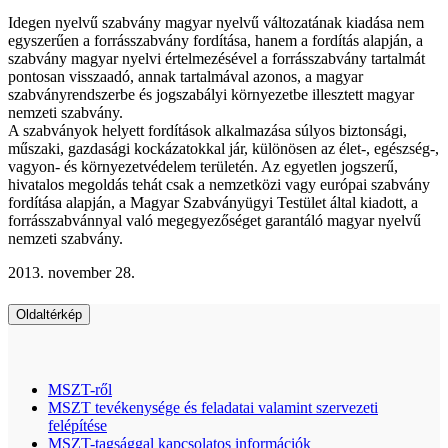
Idegen nyelvű szabvány magyar nyelvű változatának kiadása nem
egyszerűen a forrásszabvány fordítása, hanem a fordítás alapján, a
szabvány magyar nyelvi értelmezésével a forrásszabvány tartalmát
pontosan visszaadó, annak tartalmával azonos, a magyar
szabványrendszerbe és jogszabályi környezetbe illesztett magyar
nemzeti szabvány.
A szabványok helyett fordítások alkalmazása súlyos biztonsági,
műszaki, gazdasági kockázatokkal jár, különösen az élet-, egészség-,
vagyon- és környezetvédelem területén. Az egyetlen jogszerű,
hivatalos megoldás tehát csak a nemzetközi vagy európai szabvány
fordítása alapján, a Magyar Szabványügyi Testület által kiadott, a
forrásszabvánnyal való megegyezőséget garantáló magyar nyelvű
nemzeti szabvány.
2013. november 28.
Oldaltérkép
MSZT-ről
MSZT tevékenysége és feladatai valamint szervezeti
felépítése
MSZT-tagsággal kapcsolatos információk