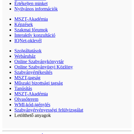
Értékeljen minket
Nyilvános információk
MSZT-Akadémia
Képzések
Szakmai fórumok
Interaktív konzultáció
IQNet-oklevél
Szolgáltatások
Webáruház
Online Szabványkönyvtár
Online Szabványügyi Közlöny
Szabványértékesítés
MSZT-tagság
Műszaki bizottsági tagság
Tanúsítás
MSZT-Akadémia
Olvasóterem
WMI-kód-igénylés
Szabványérvényességi felülvizsgálat
Letölthető anyagok