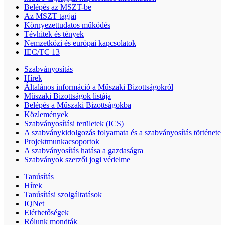
Belépés az MSZT-be
Az MSZT tagjai
Környezettudatos működés
Tévhitek és tények
Nemzetközi és európai kapcsolatok
IEC/TC 13
Szabványosítás
Hírek
Általános információ a Műszaki Bizottságokról
Műszaki Bizottságok listája
Belépés a Műszaki Bizottságokba
Közlemények
Szabványosítási területek (ICS)
A szabványkidolgozás folyamata és a szabványosítás története
Projektmunkacsoportok
A szabványosítás hatása a gazdaságra
Szabványok szerzői jogi védelme
Tanúsítás
Hírek
Tanúsítási szolgáltatások
IQNet
Elérhetőségek
Rólunk mondták