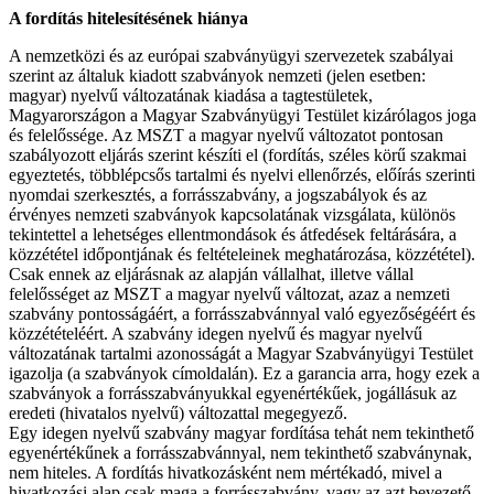
A fordítás hitelesítésének hiánya
A nemzetközi és az európai szabványügyi szervezetek szabályai
szerint az általuk kiadott szabványok nemzeti (jelen esetben:
magyar) nyelvű változatának kiadása a tagtestületek,
Magyarországon a Magyar Szabványügyi Testület kizárólagos joga
és felelőssége. Az MSZT a magyar nyelvű változatot pontosan
szabályozott eljárás szerint készíti el (fordítás, széles körű szakmai
egyeztetés, többlépcsős tartalmi és nyelvi ellenőrzés, előírás szerinti
nyomdai szerkesztés, a forrásszabvány, a jogszabályok és az
érvényes nemzeti szabványok kapcsolatának vizsgálata, különös
tekintettel a lehetséges ellentmondások és átfedések feltárására, a
közzététel időpontjának és feltételeinek meghatározása, közzététel).
Csak ennek az eljárásnak az alapján vállalhat, illetve vállal
felelősséget az MSZT a magyar nyelvű változat, azaz a nemzeti
szabvány pontosságáért, a forrásszabvánnyal való egyezőségéért és
közzétételéért. A szabvány idegen nyelvű és magyar nyelvű
változatának tartalmi azonosságát a Magyar Szabványügyi Testület
igazolja (a szabványok címoldalán). Ez a garancia arra, hogy ezek a
szabványok a forrásszabványukkal egyenértékűek, jogállásuk az
eredeti (hivatalos nyelvű) változattal megegyező.
Egy idegen nyelvű szabvány magyar fordítása tehát nem tekinthető
egyenértékűnek a forrásszabvánnyal, nem tekinthető szabványnak,
nem hiteles. A fordítás hivatkozásként nem mértékadó, mivel a
hivatkozási alap csak maga a forrásszabvány, vagy az azt bevezető,