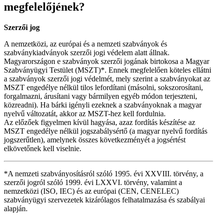
megfelelőjének?
Szerzői jog
A nemzetközi, az európai és a nemzeti szabványok és
szabványkiadványok szerzői jogi védelem alatt állnak.
Magyarországon e szabványok szerzői jogának birtokosa a Magyar
Szabványügyi Testület (MSZT)*. Ennek megfelelően köteles ellátni
a szabványok szerzői jogi védelmét, mely szerint a szabványokat az
MSZT engedélye nélkül tilos lefordítani (másolni, sokszorosítani,
forgalmazni, árusítani vagy bármilyen egyéb módon terjeszteni,
közreadni). Ha bárki igényli ezeknek a szabványoknak a magyar
nyelvű változatát, akkor az MSZT-hez kell fordulnia.
Az előzőek figyelmen kívül hagyása, azaz fordítás készítése az
MSZT engedélye nélkül jogszabálysértő (a magyar nyelvű fordítás
jogszerűtlen), amelynek összes következményét a jogsértést
elkövetőnek kell viselnie.
*A nemzeti szabványosításról szóló 1995. évi XXVIII. törvény, a
szerzői jogról szóló 1999. évi LXXVI. törvény, valamint a
nemzetközi (ISO, IEC) és az európai (CEN, CENELEC)
szabványügyi szervezetek kizárólagos felhatalmazása és szabályai
alapján.