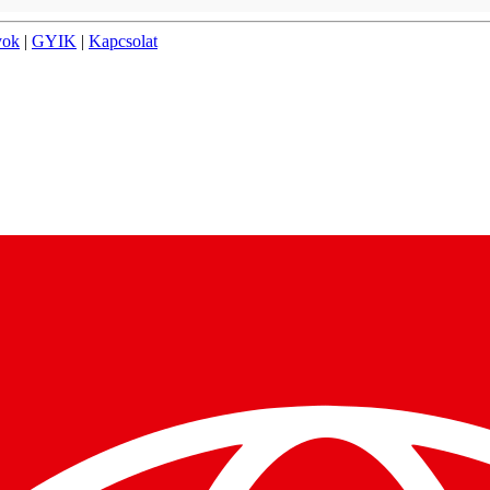
yok
|
GYIK
|
Kapcsolat