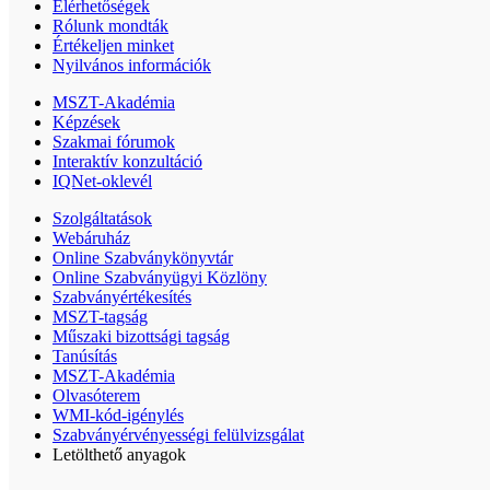
Elérhetőségek
Rólunk mondták
Értékeljen minket
Nyilvános információk
MSZT-Akadémia
Képzések
Szakmai fórumok
Interaktív konzultáció
IQNet-oklevél
Szolgáltatások
Webáruház
Online Szabványkönyvtár
Online Szabványügyi Közlöny
Szabványértékesítés
MSZT-tagság
Műszaki bizottsági tagság
Tanúsítás
MSZT-Akadémia
Olvasóterem
WMI-kód-igénylés
Szabványérvényességi felülvizsgálat
Letölthető anyagok