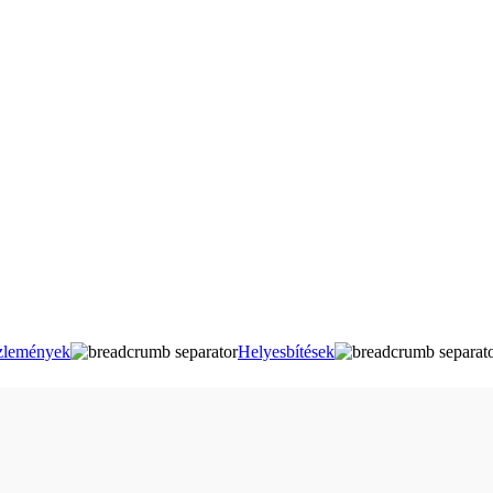
lemények
Helyesbítések