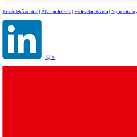
Közérdekű adatok
|
Álláshirdetések
|
Hírlevélarchívum
|
Nyomtatván