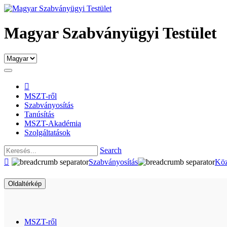
Magyar Szabványügyi Testület

MSZT-ről
Szabványosítás
Tanúsítás
MSZT-Akadémia
Szolgáltatások
Search

Szabványosítás
Köz
Oldaltérkép
MSZT-ről