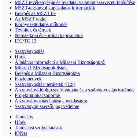
MSZT tevékenysége és feladatai valamint szervezeti felépítése
MSZT-tagsággal kapcsolatos információk
Belépés az MSZT-be
Az MSZT tagjai
Környezettudatos működés
Tévhitek és tények
Nemzetközi és európai kapcsolatok
IEC/TC 13
Szabványosítás
Hírek
Általános információ a Műszaki Bizottságokról
Műszaki Bizottságok listája
Belépés a Műszaki Bizottságokba
Közlemények
Szabványosítási területek (ICS)
A szabványkidolgozás folyamata és a szabványosítás története
Projektmunkacsoportok
A szabványosítás hatása a gazdaságra
Szabványok szerzői jogi védelme
Tanúsítás
Hírek
Tanúsítási szolgáltatások
IQNet